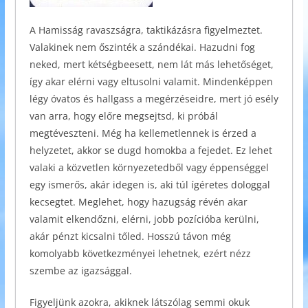
A Hamisság ravaszságra, taktikázásra figyelmeztet.
Valakinek nem őszinték a szándékai. Hazudni fog
neked, mert kétségbeesett, nem lát más lehetőséget,
így akar elérni vagy eltusolni valamit. Mindenképpen
légy óvatos és hallgass a megérzéseidre, mert jó esély
van arra, hogy előre megsejtsd, ki próbál
megtéveszteni. Még ha kellemetlennek is érzed a
helyzetet, akkor se dugd homokba a fejedet. Ez lehet
valaki a közvetlen környezetedből vagy éppenséggel
egy ismerős, akár idegen is, aki túl ígéretes dologgal
kecsegtet. Meglehet, hogy hazugság révén akar
valamit elkendőzni, elérni, jobb pozícióba kerülni,
akár pénzt kicsalni tőled. Hosszú távon még
komolyabb következményei lehetnek, ezért nézz
szembe az igazsággal.
Figyeljünk azokra, akiknek látszólag semmi okuk