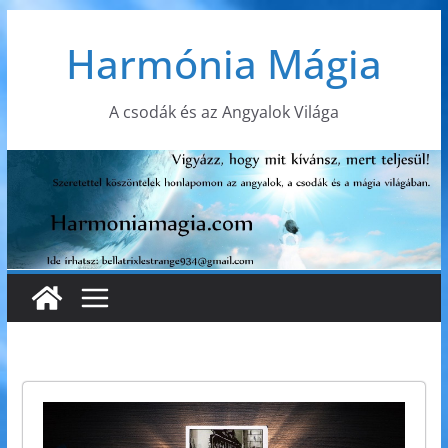
Skip
Harmónia Mágia
to
content
A csodák és az Angyalok Világa