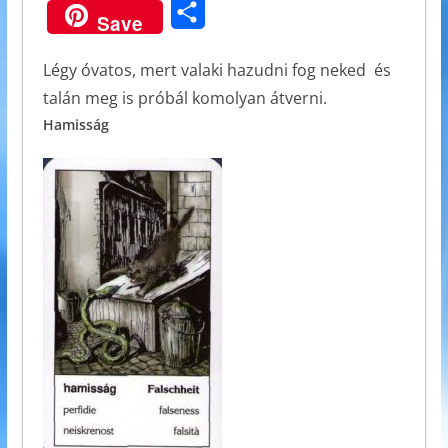
O
Save
e
s
i
i
e
s
b
e
l
l
r
Légy óvatos, mert valaki hazudni fog neked és
s
talán meg is próbál komolyan átverni.
o
n
z
Hamisság
o
g
a
k
e
m
r
e
g